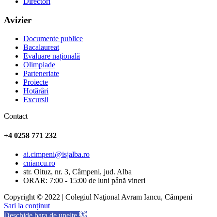
Directori
Avizier
Documente publice
Bacalaureat
Evaluare națională
Olimpiade
Parteneriate
Proiecte
Hotărâri
Excursii
Contact
+4 0258 771 232
ai.cimpeni@isjalba.ro
cniancu.ro
str. Oituz, nr. 3, Câmpeni, jud. Alba
ORAR: 7:00 - 15:00 de luni până vineri
Copyright © 2022 | Colegiul Naţional Avram Iancu, Câmpeni
Sari la conținut
Deschide bara de unelte