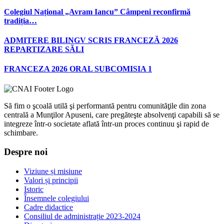
Colegiul Național „Avram Iancu” Câmpeni reconfirmă
tradiția…
ADMITERE BILINGV SCRIS FRANCEZĂ 2026
REPARTIZARE SĂLI
FRANCEZA 2026 ORAL SUBCOMISIA 1
Să fim o şcoală utilă şi performantă pentru comunităţile din zona
centrală a Munţilor Apuseni, care pregăteşte absolvenţi capabili să se
integreze într-o societate aflată într-un proces continuu şi rapid de
schimbare.
Despre noi
Viziune și misiune
Valori și principii
Istoric
Însemnele colegiului
Cadre didactice
Consiliul de administrație 2023-2024