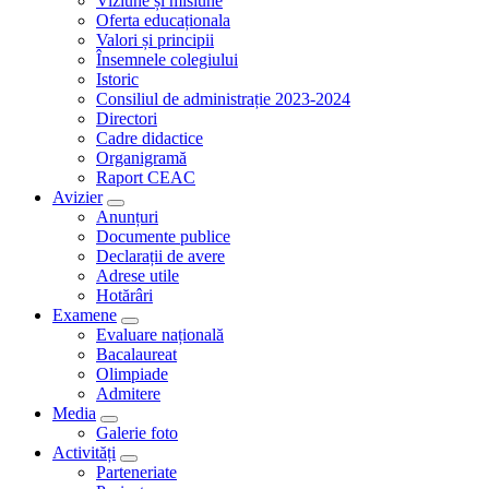
Viziune și misiune
Oferta educaționala
Valori și principii
Însemnele colegiului
Istoric
Consiliul de administrație 2023-2024
Directori
Cadre didactice
Organigramă
Raport CEAC
Avizier
Anunțuri
Documente publice
Declarații de avere
Adrese utile
Hotărâri
Examene
Evaluare națională
Bacalaureat
Olimpiade
Admitere
Media
Galerie foto
Activități
Parteneriate