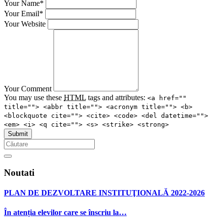
Your Name*
Your Email*
Your Website
Your Comment
You may use these
HTML
tags and attributes:
<a href=""
title=""> <abbr title=""> <acronym title=""> <b>
<blockquote cite=""> <cite> <code> <del datetime="">
<em> <i> <q cite=""> <s> <strike> <strong>
Noutati
PLAN DE DEZVOLTARE INSTITUŢIONALĂ 2022-2026
În atenția elevilor care se înscriu la…