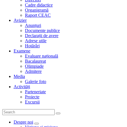
Cadre didactice
Organigramă
Raport CEAC
Avizier
Anunțuri
Documente publice
Declarații de avere
Adrese utile
Hotărâri
Examene
Evaluare națională
Bacalaureat
Olimpiade
Admitere
Media
Galerie foto
Activități
Parteneriate
Proiecte
Excursii
Despre noi