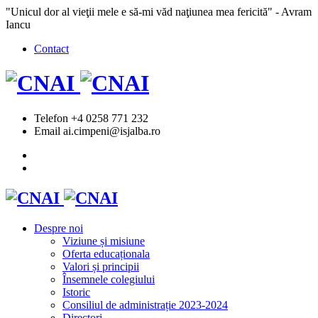
"Unicul dor al vieţii mele e să-mi văd naţiunea mea fericită" - Avram
Iancu
Contact
Telefon
+4 0258 771 232
Email
ai.cimpeni@isjalba.ro
Despre noi
Viziune și misiune
Oferta educaționala
Valori și principii
Însemnele colegiului
Istoric
Consiliul de administrație 2023-2024
Directori