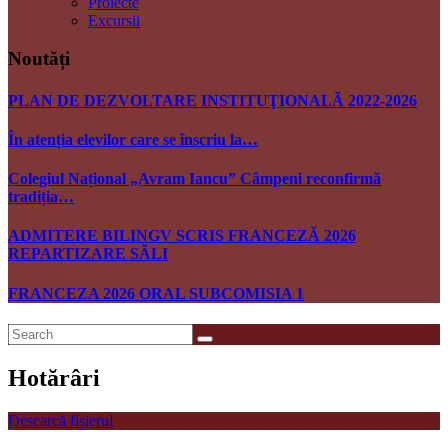
Proiecte
Excursii
Noutăți
PLAN DE DEZVOLTARE INSTITUŢIONALĂ 2022-2026
În atenția elevilor care se înscriu la…
Colegiul Național „Avram Iancu” Câmpeni reconfirmă
tradiția…
ADMITERE BILINGV SCRIS FRANCEZĂ 2026
REPARTIZARE SĂLI
FRANCEZA 2026 ORAL SUBCOMISIA 1
Hotărâri
Descarcă fișierul