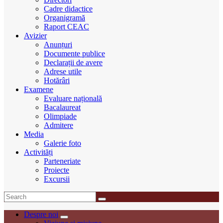
Cadre didactice
Organigramă
Raport CEAC
Avizier
Anunțuri
Documente publice
Declarații de avere
Adrese utile
Hotărâri
Examene
Evaluare națională
Bacalaureat
Olimpiade
Admitere
Media
Galerie foto
Activități
Parteneriate
Proiecte
Excursii
Despre noi