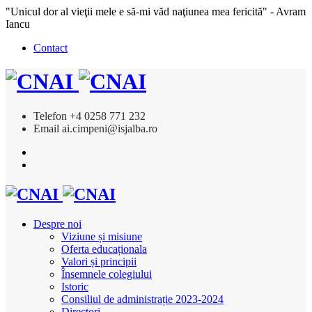
"Unicul dor al vieţii mele e să-mi văd naţiunea mea fericită" - Avram
Iancu
Contact
Telefon
+4 0258 771 232
Email
ai.cimpeni@isjalba.ro
Despre noi
Viziune și misiune
Oferta educaționala
Valori și principii
Însemnele colegiului
Istoric
Consiliul de administrație 2023-2024
Directori