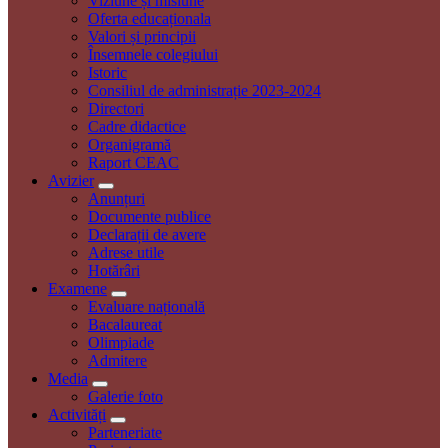
Viziune și misiune
Oferta educaționala
Valori și principii
Însemnele colegiului
Istoric
Consiliul de administrație 2023-2024
Directori
Cadre didactice
Organigramă
Raport CEAC
Avizier
Anunțuri
Documente publice
Declarații de avere
Adrese utile
Hotărâri
Examene
Evaluare națională
Bacalaureat
Olimpiade
Admitere
Media
Galerie foto
Activități
Parteneriate