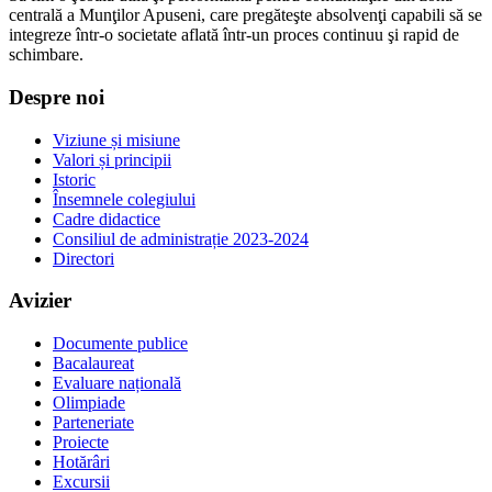
centrală a Munţilor Apuseni, care pregăteşte absolvenţi capabili să se
integreze într-o societate aflată într-un proces continuu şi rapid de
schimbare.
Despre noi
Viziune și misiune
Valori și principii
Istoric
Însemnele colegiului
Cadre didactice
Consiliul de administrație 2023-2024
Directori
Avizier
Documente publice
Bacalaureat
Evaluare națională
Olimpiade
Parteneriate
Proiecte
Hotărâri
Excursii