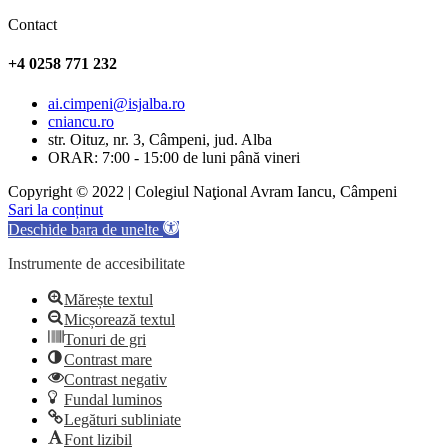
Contact
+4 0258 771 232
ai.cimpeni@isjalba.ro
cniancu.ro
str. Oituz, nr. 3, Câmpeni, jud. Alba
ORAR: 7:00 - 15:00 de luni până vineri
Copyright © 2022 | Colegiul Naţional Avram Iancu, Câmpeni
Sari la conținut
Deschide bara de unelte
Instrumente de accesibilitate
Mărește textul
Micșorează textul
Tonuri de gri
Contrast mare
Contrast negativ
Fundal luminos
Legături subliniate
Font lizibil