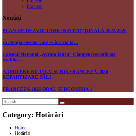
Proiecte
Excursii
Noutăți
PLAN DE DEZVOLTARE INSTITUŢIONALĂ 2022-2026
În atenția elevilor care se înscriu la…
Colegiul Național „Avram Iancu” Câmpeni reconfirmă
tradiția…
ADMITERE BILINGV SCRIS FRANCEZĂ 2026
REPARTIZARE SĂLI
FRANCEZA 2026 ORAL SUBCOMISIA 1
Category: Hotărâri
Home
Hotărâri