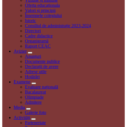
Viziune și misiune
Oferta educaționala
Valori și principii
Însemnele colegiului
Istoric
Consiliul de administrație 2023-2024
Directori
Cadre didactice
Organigramă
Raport CEAC
Avizier
Anunțuri
Documente publice
Declarații de avere
Adrese utile
Hotărâri
Examene
Evaluare națională
Bacalaureat
Olimpiade
Admitere
Media
Galerie foto
Activități
Parteneriate