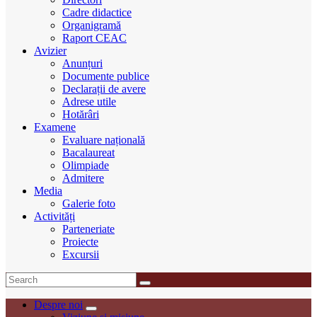
Cadre didactice
Organigramă
Raport CEAC
Avizier
Anunțuri
Documente publice
Declarații de avere
Adrese utile
Hotărâri
Examene
Evaluare națională
Bacalaureat
Olimpiade
Admitere
Media
Galerie foto
Activități
Parteneriate
Proiecte
Excursii
Despre noi