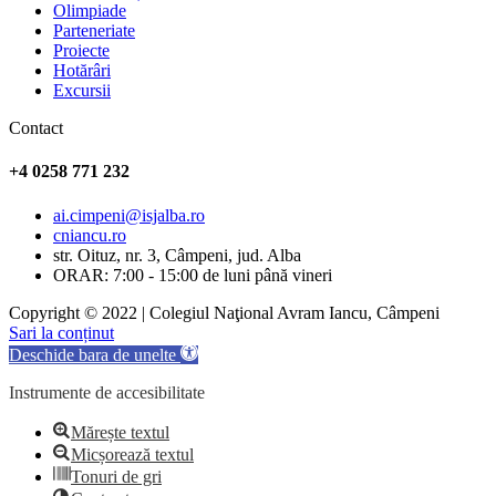
Olimpiade
Parteneriate
Proiecte
Hotărâri
Excursii
Contact
+4 0258 771 232
ai.cimpeni@isjalba.ro
cniancu.ro
str. Oituz, nr. 3, Câmpeni, jud. Alba
ORAR: 7:00 - 15:00 de luni până vineri
Copyright © 2022 | Colegiul Naţional Avram Iancu, Câmpeni
Sari la conținut
Deschide bara de unelte
Instrumente de accesibilitate
Mărește textul
Micșorează textul
Tonuri de gri