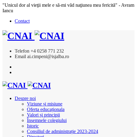
"Unicul dor al vieţii mele e să-mi văd naţiunea mea fericită" - Avram
Iancu
Contact
Telefon
+4 0258 771 232
Email
ai.cimpeni@isjalba.ro
Despre noi
Viziune și misiune
Oferta educaționala
Valori și principii
Însemnele colegiului
Istoric
Consiliul de administrație 2023-2024
Directori