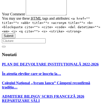
Your Comment
You may use these
HTML
tags and attributes:
<a href=""
title=""> <abbr title=""> <acronym title=""> <b>
<blockquote cite=""> <cite> <code> <del datetime="">
<em> <i> <q cite=""> <s> <strike> <strong>
Noutati
PLAN DE DEZVOLTARE INSTITUŢIONALĂ 2022-2026
În atenția elevilor care se înscriu la…
Colegiul Național „Avram Iancu” Câmpeni reconfirmă
tradiția…
ADMITERE BILINGV SCRIS FRANCEZĂ 2026
REPARTIZARE SĂLI