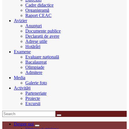
Cadre didactice
Organigramă
Raport CEAC
Avizier
Anunțuri
Documente publice
Declarații de avere
Adrese utile
Hotărâri
Examene
Evaluare națională
Bacalaureat
Olimpiade
Admitere
Media
Galerie foto
Activități
Parteneriate
Proiecte
Excursii
Despre noi