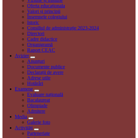
Viziune și misiune
Oferta educaționala
Valori și principii
Însemnele colegiului
Istoric
Consiliul de administrație 2023-2024
Directori
Cadre didactice
Organigramă
Raport CEAC
Avizier
Anunțuri
Documente publice
Declarații de avere
Adrese utile
Hotărâri
Examene
Evaluare națională
Bacalaureat
Olimpiade
Admitere
Media
Galerie foto
Activități
Parteneriate