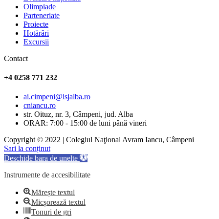
Olimpiade
Parteneriate
Proiecte
Hotărâri
Excursii
Contact
+4 0258 771 232
ai.cimpeni@isjalba.ro
cniancu.ro
str. Oituz, nr. 3, Câmpeni, jud. Alba
ORAR: 7:00 - 15:00 de luni până vineri
Copyright © 2022 | Colegiul Naţional Avram Iancu, Câmpeni
Sari la conținut
Deschide bara de unelte
Instrumente de accesibilitate
Mărește textul
Micșorează textul
Tonuri de gri