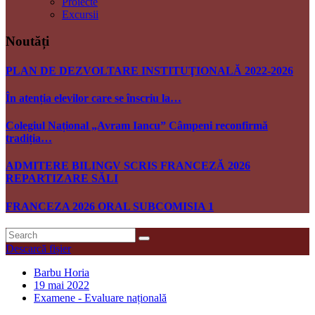
Proiecte
Excursii
Noutăți
PLAN DE DEZVOLTARE INSTITUŢIONALĂ 2022-2026
În atenția elevilor care se înscriu la…
Colegiul Național „Avram Iancu” Câmpeni reconfirmă
tradiția…
ADMITERE BILINGV SCRIS FRANCEZĂ 2026
REPARTIZARE SĂLI
FRANCEZA 2026 ORAL SUBCOMISIA 1
Descarcă fișier
Barbu Horia
19 mai 2022
Examene - Evaluare națională