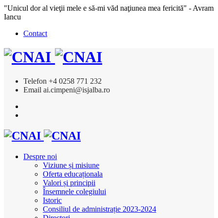
"Unicul dor al vieţii mele e să-mi văd naţiunea mea fericită" - Avram
Iancu
Contact
Telefon
+4 0258 771 232
Email
ai.cimpeni@isjalba.ro
Despre noi
Viziune și misiune
Oferta educaționala
Valori și principii
Însemnele colegiului
Istoric
Consiliul de administrație 2023-2024
Directori