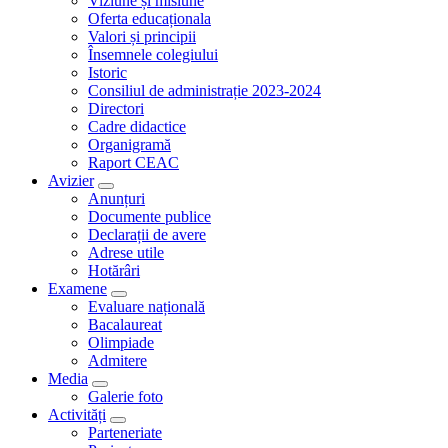
Viziune și misiune
Oferta educaționala
Valori și principii
Însemnele colegiului
Istoric
Consiliul de administrație 2023-2024
Directori
Cadre didactice
Organigramă
Raport CEAC
Avizier
Anunțuri
Documente publice
Declarații de avere
Adrese utile
Hotărâri
Examene
Evaluare națională
Bacalaureat
Olimpiade
Admitere
Media
Galerie foto
Activități
Parteneriate