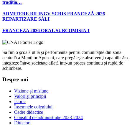
tradiția…
ADMITERE BILINGV SCRIS FRANCEZĂ 2026
REPARTIZARE SĂLI
FRANCEZA 2026 ORAL SUBCOMISIA 1
Să fim o şcoală utilă şi performantă pentru comunităţile din zona
centrală a Munţilor Apuseni, care pregăteşte absolvenţi capabili să se
integreze într-o societate aflată într-un proces continuu şi rapid de
schimbare.
Despre noi
Viziune și misiune
Valori și principii
Istoric
Însemnele colegiului
Cadre didactice
Consiliul de administrație 2023-2024
Directori