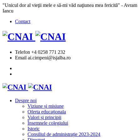
"Unicul dor al vieţii mele e să-mi văd naţiunea mea fericită" - Avram
Iancu
Contact
Telefon
+4 0258 771 232
Email
ai.cimpeni@isjalba.ro
Despre noi
Viziune și misiune
Oferta educaționala
Valori și principii
Însemnele colegiului
Istoric
Consiliul de administrație 2023-2024
Directori