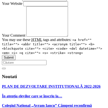
Your Website
Your Comment
You may use these
HTML
tags and attributes:
<a href=""
title=""> <abbr title=""> <acronym title=""> <b>
<blockquote cite=""> <cite> <code> <del datetime="">
<em> <i> <q cite=""> <s> <strike> <strong>
Noutati
PLAN DE DEZVOLTARE INSTITUŢIONALĂ 2022-2026
În atenția elevilor care se înscriu la…
Colegiul Național „Avram Iancu” Câmpeni reconfirmă