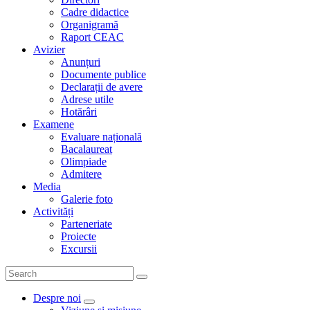
Cadre didactice
Organigramă
Raport CEAC
Avizier
Anunțuri
Documente publice
Declarații de avere
Adrese utile
Hotărâri
Examene
Evaluare națională
Bacalaureat
Olimpiade
Admitere
Media
Galerie foto
Activități
Parteneriate
Proiecte
Excursii
Despre noi