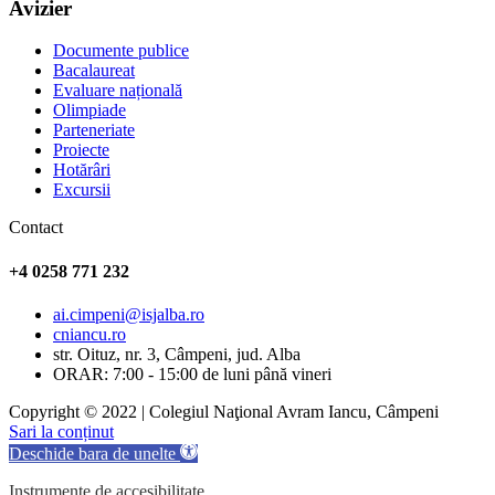
Avizier
Documente publice
Bacalaureat
Evaluare națională
Olimpiade
Parteneriate
Proiecte
Hotărâri
Excursii
Contact
+4 0258 771 232
ai.cimpeni@isjalba.ro
cniancu.ro
str. Oituz, nr. 3, Câmpeni, jud. Alba
ORAR: 7:00 - 15:00 de luni până vineri
Copyright © 2022 | Colegiul Naţional Avram Iancu, Câmpeni
Sari la conținut
Deschide bara de unelte
Instrumente de accesibilitate