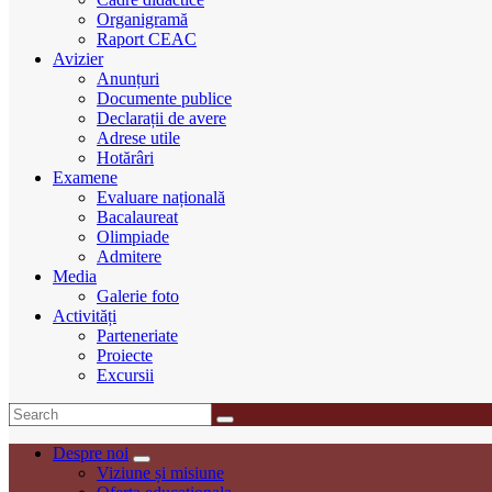
Organigramă
Raport CEAC
Avizier
Anunțuri
Documente publice
Declarații de avere
Adrese utile
Hotărâri
Examene
Evaluare națională
Bacalaureat
Olimpiade
Admitere
Media
Galerie foto
Activități
Parteneriate
Proiecte
Excursii
Despre noi
Viziune și misiune