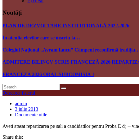
Excursii
Noutăți
PLAN DE DEZVOLTARE INSTITUŢIONALĂ 2022-2026
În atenția elevilor care se înscriu la…
Colegiul Național „Avram Iancu” Câmpeni reconfirmă tradiția
ADMITERE BILINGV SCRIS FRANCEZĂ 2026 REPARTIZ
FRANCEZA 2026 ORAL SUBCOMISIA 1
Descarca fisierul
admin
3 iulie 2013
Documente utile
Aveti atasat repartizarea pe sali a candidatilor pentru Proba E d) -- v
Share this: