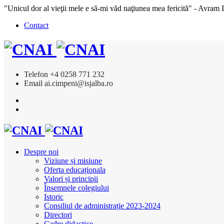
"Unicul dor al vieţii mele e să-mi văd naţiunea mea fericită" - Avram 
Contact
Telefon
+4 0258 771 232
Email
ai.cimpeni@isjalba.ro
Despre noi
Viziune și misiune
Oferta educaționala
Valori și principii
Însemnele colegiului
Istoric
Consiliul de administrație 2023-2024
Directori
Cadre didactice