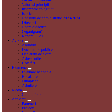
Oferta educaționala
Valori și principii
Însemnele colegiului
Istoric
Consiliul de administrație 2023-2024
Directori
Cadre didactice
Organigramă
Raport CEAC
Avizier
Anunțuri
Documente publice
Declarații de avere
Adrese utile
Hotărâri
Examene
Evaluare națională
Bacalaureat
Olimpiade
Admitere
Media
Galerie foto
Activități
Parteneriate
Proiecte