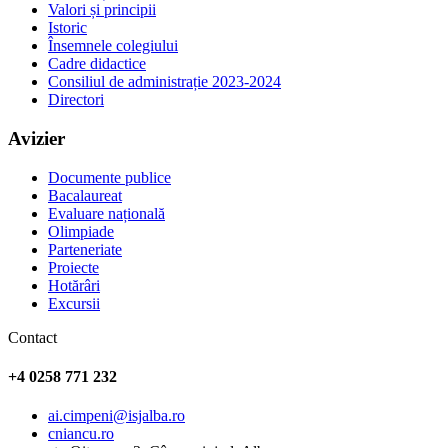
Valori și principii
Istoric
Însemnele colegiului
Cadre didactice
Consiliul de administrație 2023-2024
Directori
Avizier
Documente publice
Bacalaureat
Evaluare națională
Olimpiade
Parteneriate
Proiecte
Hotărâri
Excursii
Contact
+4 0258 771 232
ai.cimpeni@isjalba.ro
cniancu.ro