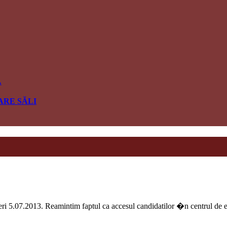
…
ARE SĂLI
ineri 5.07.2013. Reamintim faptul ca accesul candidatilor �n centrul de 