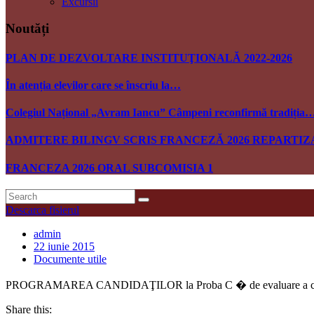
Excursii
Noutăți
PLAN DE DEZVOLTARE INSTITUŢIONALĂ 2022-2026
În atenția elevilor care se înscriu la…
Colegiul Național „Avram Iancu” Câmpeni reconfirmă tradiția
ADMITERE BILINGV SCRIS FRANCEZĂ 2026 REPARTIZ
FRANCEZA 2026 ORAL SUBCOMISIA 1
Descarca fisierul
admin
22 iunie 2015
Documente utile
PROGRAMAREA CANDIDAŢILOR la Proba C � de evaluare a competent
Share this: