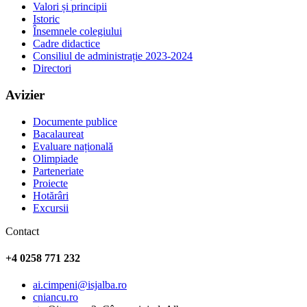
Valori și principii
Istoric
Însemnele colegiului
Cadre didactice
Consiliul de administrație 2023-2024
Directori
Avizier
Documente publice
Bacalaureat
Evaluare națională
Olimpiade
Parteneriate
Proiecte
Hotărâri
Excursii
Contact
+4 0258 771 232
ai.cimpeni@isjalba.ro
cniancu.ro