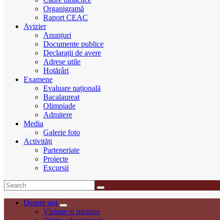
Organigramă
Raport CEAC
Avizier
Anunțuri
Documente publice
Declarații de avere
Adrese utile
Hotărâri
Examene
Evaluare națională
Bacalaureat
Olimpiade
Admitere
Media
Galerie foto
Activități
Parteneriate
Proiecte
Excursii
Despre noi
Viziune și misiune