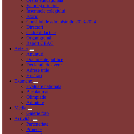
Oferta educaționala
Valori și principii
Însemnele colegiului
Istoric
Consiliul de administrație 2023-2024
Directori
Cadre didactice
Organigramă
Raport CEAC
Avizier
Anunțuri
Documente publice
Declarații de avere
Adrese utile
Hotărâri
Examene
Evaluare națională
Bacalaureat
Olimpiade
Admitere
Media
Galerie foto
Activități
Parteneriate
Proiecte