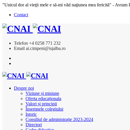
"Unicul dor al vieţii mele e să-mi văd naţiunea mea fericită" - Avram 
Contact
Telefon
+4 0258 771 232
Email
ai.cimpeni@isjalba.ro
Despre noi
Viziune și misiune
Oferta educaționala
Valori și principii
Însemnele colegiului
Istoric
Consiliul de administrație 2023-2024
Directori
Cadre didactice