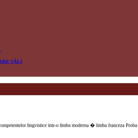
…
ARE SĂLI
elor lingvistice intr-o limba moderna � limba franceza Proba or