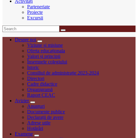
Activități
Parteneriate
Proiecte
Excursii
Despre noi
Viziune și misiune
Oferta educaționala
Valori și principii
Însemnele colegiului
Istoric
Consiliul de administrație 2023-2024
Directori
Cadre didactice
Organigramă
Raport CEAC
Avizier
Anunțuri
Documente publice
Declarații de avere
Adrese utile
Hotărâri
Examene