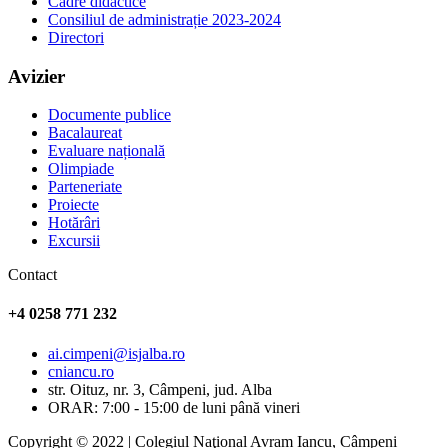
Cadre didactice
Consiliul de administrație 2023-2024
Directori
Avizier
Documente publice
Bacalaureat
Evaluare națională
Olimpiade
Parteneriate
Proiecte
Hotărâri
Excursii
Contact
+4 0258 771 232
ai.cimpeni@isjalba.ro
cniancu.ro
str. Oituz, nr. 3, Câmpeni, jud. Alba
ORAR: 7:00 - 15:00 de luni până vineri
Copyright © 2022 | Colegiul Naţional Avram Iancu, Câmpeni