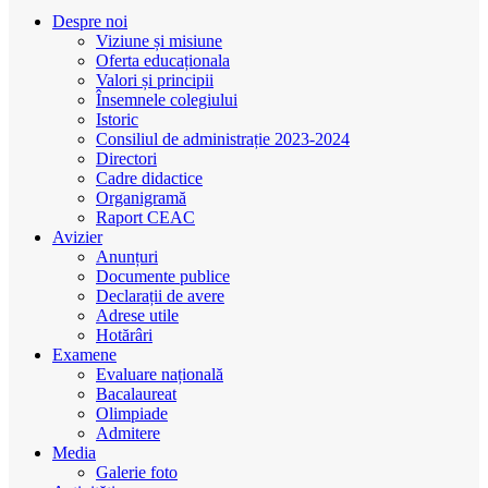
Despre noi
Viziune și misiune
Oferta educaționala
Valori și principii
Însemnele colegiului
Istoric
Consiliul de administrație 2023-2024
Directori
Cadre didactice
Organigramă
Raport CEAC
Avizier
Anunțuri
Documente publice
Declarații de avere
Adrese utile
Hotărâri
Examene
Evaluare națională
Bacalaureat
Olimpiade
Admitere
Media
Galerie foto