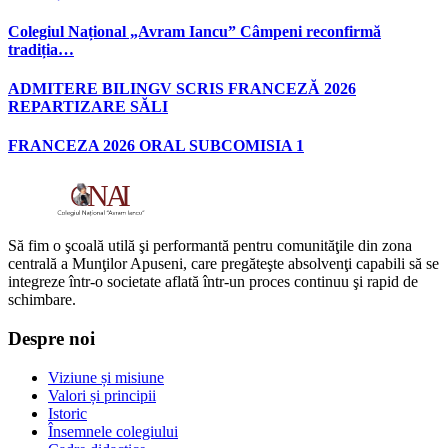
Colegiul Național „Avram Iancu” Câmpeni reconfirmă
tradiția…
ADMITERE BILINGV SCRIS FRANCEZĂ 2026
REPARTIZARE SĂLI
FRANCEZA 2026 ORAL SUBCOMISIA 1
Să fim o şcoală utilă şi performantă pentru comunităţile din zona
centrală a Munţilor Apuseni, care pregăteşte absolvenţi capabili să se
integreze într-o societate aflată într-un proces continuu şi rapid de
schimbare.
Despre noi
Viziune și misiune
Valori și principii
Istoric
Însemnele colegiului