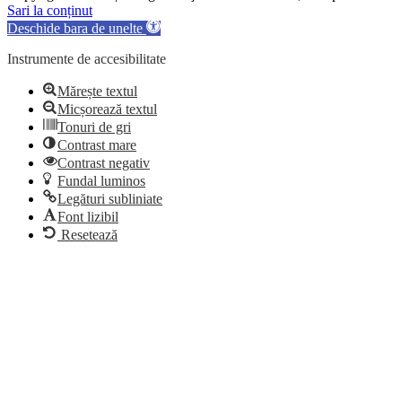
Sari la conținut
Deschide bara de unelte
Instrumente de accesibilitate
Mărește textul
Micșorează textul
Tonuri de gri
Contrast mare
Contrast negativ
Fundal luminos
Legături subliniate
Font lizibil
Resetează