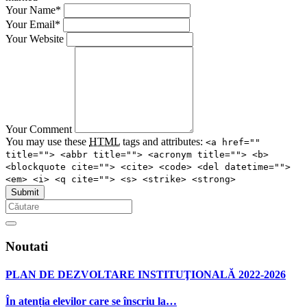
Your Name*
Your Email*
Your Website
Your Comment
You may use these
HTML
tags and attributes:
<a href=""
title=""> <abbr title=""> <acronym title=""> <b>
<blockquote cite=""> <cite> <code> <del datetime="">
<em> <i> <q cite=""> <s> <strike> <strong>
Noutati
PLAN DE DEZVOLTARE INSTITUŢIONALĂ 2022-2026
În atenția elevilor care se înscriu la…