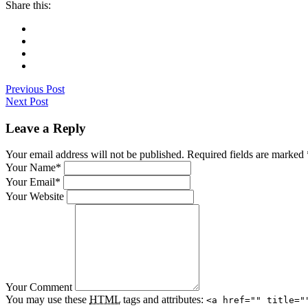
Share this:
Previous Post
Next Post
Leave a Reply
Your email address will not be published. Required fields are marked
Your Name*
Your Email*
Your Website
Your Comment
You may use these
HTML
tags and attributes:
<a href="" title="