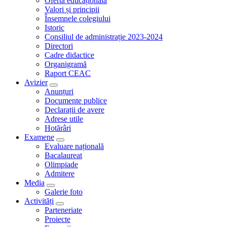
Oferta educaționala
Valori și principii
Însemnele colegiului
Istoric
Consiliul de administrație 2023-2024
Directori
Cadre didactice
Organigramă
Raport CEAC
Avizier
Anunțuri
Documente publice
Declarații de avere
Adrese utile
Hotărâri
Examene
Evaluare națională
Bacalaureat
Olimpiade
Admitere
Media
Galerie foto
Activități
Parteneriate
Proiecte