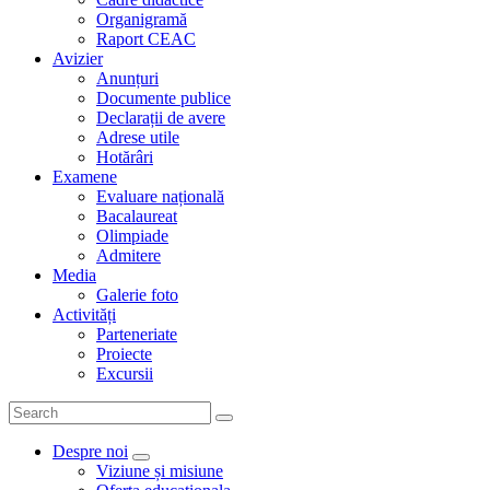
Organigramă
Raport CEAC
Avizier
Anunțuri
Documente publice
Declarații de avere
Adrese utile
Hotărâri
Examene
Evaluare națională
Bacalaureat
Olimpiade
Admitere
Media
Galerie foto
Activități
Parteneriate
Proiecte
Excursii
Despre noi
Viziune și misiune