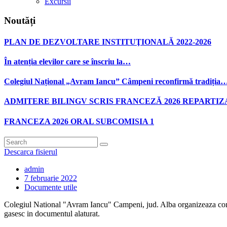
Excursii
Noutăți
PLAN DE DEZVOLTARE INSTITUŢIONALĂ 2022-2026
În atenția elevilor care se înscriu la…
Colegiul Național „Avram Iancu” Câmpeni reconfirmă tradiția
ADMITERE BILINGV SCRIS FRANCEZĂ 2026 REPARTIZ
FRANCEZA 2026 ORAL SUBCOMISIA 1
Descarca fisierul
admin
7 februarie 2022
Documente utile
Colegiul National "Avram Iancu" Campeni, jud. Alba organizeaza concu
gasesc in documentul alaturat.