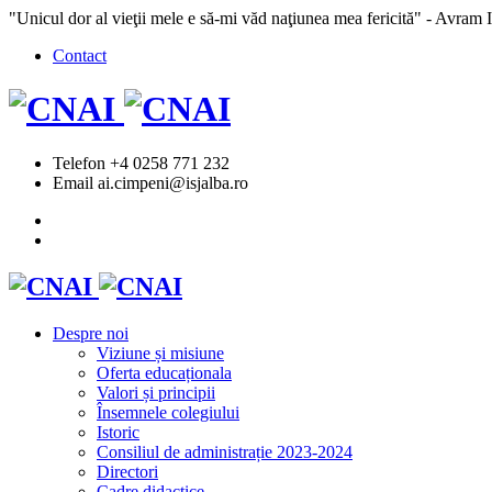
"Unicul dor al vieţii mele e să-mi văd naţiunea mea fericită" - Avram 
Contact
Telefon
+4 0258 771 232
Email
ai.cimpeni@isjalba.ro
Despre noi
Viziune și misiune
Oferta educaționala
Valori și principii
Însemnele colegiului
Istoric
Consiliul de administrație 2023-2024
Directori
Cadre didactice