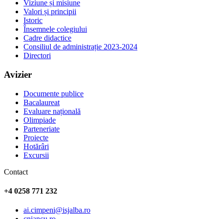
Viziune și misiune
Valori și principii
Istoric
Însemnele colegiului
Cadre didactice
Consiliul de administrație 2023-2024
Directori
Avizier
Documente publice
Bacalaureat
Evaluare națională
Olimpiade
Parteneriate
Proiecte
Hotărâri
Excursii
Contact
+4 0258 771 232
ai.cimpeni@isjalba.ro
cniancu.ro