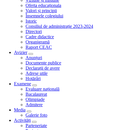
Viziune și misiune
Oferta educaționala
Valori și principii
Însemnele colegiului
Istoric
Consiliul de administrație 2023-2024
Directori
Cadre didactice
Organigramă
Raport CEAC
Avizier
Anunțuri
Documente publice
Declarații de avere
Adrese utile
Hotărâri
Examene
Evaluare națională
Bacalaureat
Olimpiade
Admitere
Media
Galerie foto
Activități
Parteneriate