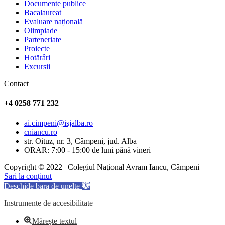
Documente publice
Bacalaureat
Evaluare națională
Olimpiade
Parteneriate
Proiecte
Hotărâri
Excursii
Contact
+4 0258 771 232
ai.cimpeni@isjalba.ro
cniancu.ro
str. Oituz, nr. 3, Câmpeni, jud. Alba
ORAR: 7:00 - 15:00 de luni până vineri
Copyright © 2022 | Colegiul Naţional Avram Iancu, Câmpeni
Sari la conținut
Deschide bara de unelte
Instrumente de accesibilitate
Mărește textul