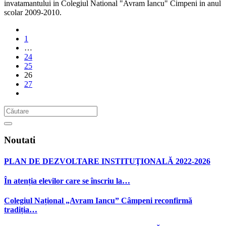
invatamantului in Colegiul National "Avram Iancu" Cimpeni in anul
scolar 2009-2010.
1
…
24
25
26
27
Noutati
PLAN DE DEZVOLTARE INSTITUŢIONALĂ 2022-2026
În atenția elevilor care se înscriu la…
Colegiul Național „Avram Iancu” Câmpeni reconfirmă
tradiția…