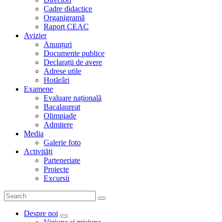
Cadre didactice
Organigramă
Raport CEAC
Avizier
Anunțuri
Documente publice
Declarații de avere
Adrese utile
Hotărâri
Examene
Evaluare națională
Bacalaureat
Olimpiade
Admitere
Media
Galerie foto
Activități
Parteneriate
Proiecte
Excursii
Despre noi