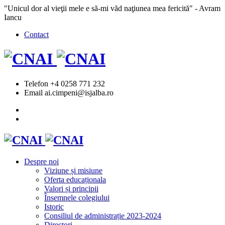
"Unicul dor al vieţii mele e să-mi văd naţiunea mea fericită" - Avram
Iancu
Contact
Telefon
+4 0258 771 232
Email
ai.cimpeni@isjalba.ro
Despre noi
Viziune și misiune
Oferta educaționala
Valori și principii
Însemnele colegiului
Istoric
Consiliul de administrație 2023-2024
Directori